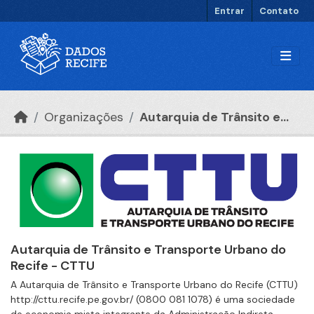
Ir para o conteúdo principal
Entrar
Contato
Organizações
Autarquia de Trânsito e...
Autarquia de Trânsito e Transporte Urbano do
Recife - CTTU
A Autarquia de Trânsito e Transporte Urbano do Recife (CTTU)
http://cttu.recife.pe.gov.br/ (0800 081 1078) é uma sociedade