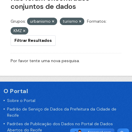
conjuntos de dados
Grupos:
urbanismo
turismo
Formatos:
KMZ
Filtrar Resultados
Por favor tente uma nova pesquisa.
O Portal
Sobre o Portal
Padrão de Serviço de Dados da Prefeitura da Cidade de
Recife
Padrões de Publicação dos Dados no Portal de Dados
Abertos do Recife