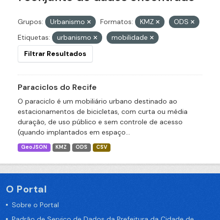
Grupos:
Urbanismo
Formatos:
KMZ
ODS
Etiquetas:
urbanismo
mobilidade
Filtrar Resultados
Paraciclos do Recife
O paraciclo é um mobiliário urbano destinado ao
estacionamentos de bicicletas, com curta ou média
duração, de uso público e sem controle de acesso
(quando implantados em espaço...
GeoJSON
KMZ
ODS
CSV
O Portal
Sobre o Portal
Padrão de Serviço de Dados da Prefeitura da Cidade de