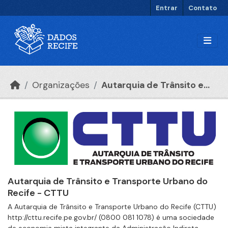
Ir para o conteúdo principal
Entrar
Contato
Organizações
Autarquia de Trânsito e...
Autarquia de Trânsito e Transporte Urbano do
Recife - CTTU
A Autarquia de Trânsito e Transporte Urbano do Recife (CTTU)
http://cttu.recife.pe.gov.br/ (0800 081 1078) é uma sociedade