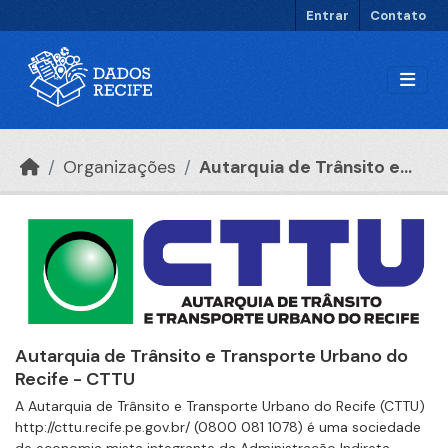
Ir para o conteúdo principal
Entrar
Contato
Organizações
Autarquia de Trânsito e...
Autarquia de Trânsito e Transporte Urbano do
Recife - CTTU
A Autarquia de Trânsito e Transporte Urbano do Recife (CTTU)
http://cttu.recife.pe.gov.br/ (0800 081 1078) é uma sociedade