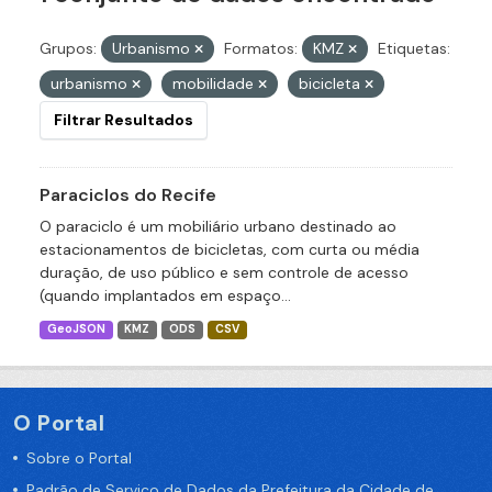
Grupos:
Urbanismo
Formatos:
KMZ
Etiquetas:
urbanismo
mobilidade
bicicleta
Filtrar Resultados
Paraciclos do Recife
O paraciclo é um mobiliário urbano destinado ao
estacionamentos de bicicletas, com curta ou média
duração, de uso público e sem controle de acesso
(quando implantados em espaço...
GeoJSON
KMZ
ODS
CSV
O Portal
Sobre o Portal
Padrão de Serviço de Dados da Prefeitura da Cidade de