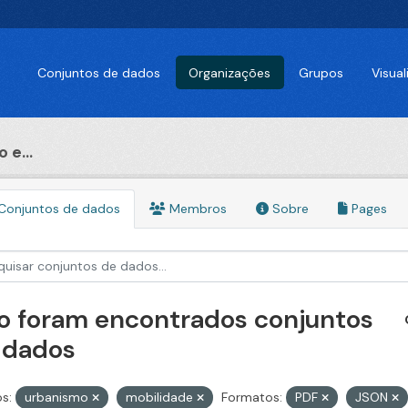
Conjuntos de dados
Organizações
Grupos
Visua
 e...
Conjuntos de dados
Membros
Sobre
Pages
o foram encontrados conjuntos
 dados
s:
urbanismo
mobilidade
Formatos:
PDF
JSON