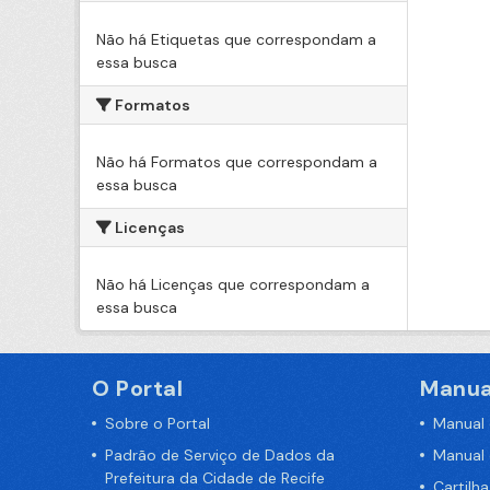
Não há Etiquetas que correspondam a
essa busca
Formatos
Não há Formatos que correspondam a
essa busca
Licenças
Não há Licenças que correspondam a
essa busca
O Portal
Manua
Sobre o Portal
Manual
Padrão de Serviço de Dados da
Manual
Prefeitura da Cidade de Recife
Cartilh