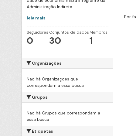
dade de economia mista integrante da
Administração Indireta...
Por f
leia mais
Seguidores
Conjuntos de dados
Membros
0
30
1
Organizações
Não há Organizações que
correspondam a essa busca
Grupos
Não há Grupos que correspondam a
essa busca
Etiquetas