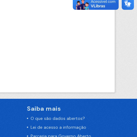
Saiba mais
O que são dados abertos?
Lei de acesso a informação
Parceria para Governo Aberto