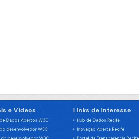
is e Vídeos
Links de Interesse
 de Dados Abertos W3C
Hub de Dados Recife
 do desenvolvedor W3C
Inovação Aberta Recife
a do desenvolvedor W3C
Portal da Transparência Recife