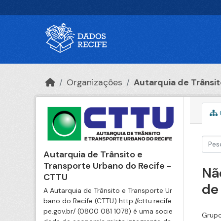
Ir para o conteúdo principal
Organizações
Autarquia de Trânsito
Autarquia de Trânsito e
Transporte Urbano do Recife -
Nã
CTTU
de
A Autarquia de Trânsito e Transporte Ur
bano do Recife (CTTU) http://cttu.recife.
pe.gov.br/ (0800 081 1078) é uma socie
Grupo