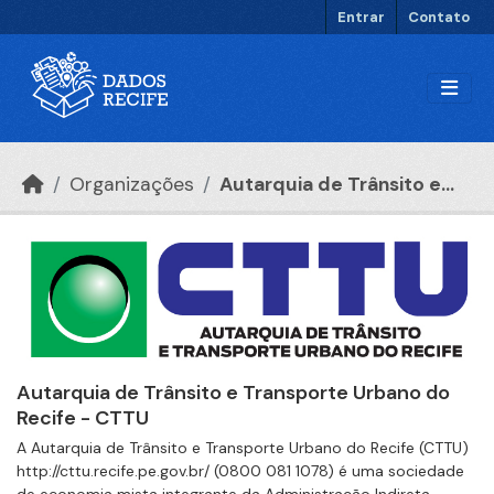
Ir para o conteúdo principal
Entrar
Contato
Organizações
Autarquia de Trânsito e...
Autarquia de Trânsito e Transporte Urbano do
Recife - CTTU
A Autarquia de Trânsito e Transporte Urbano do Recife (CTTU)
http://cttu.recife.pe.gov.br/ (0800 081 1078) é uma sociedade