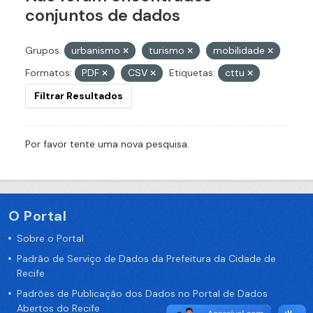
conjuntos de dados
Grupos:
urbanismo
turismo
mobilidade
Formatos:
PDF
CSV
Etiquetas:
cttu
Filtrar Resultados
Por favor tente uma nova pesquisa.
O Portal
Sobre o Portal
Padrão de Serviço de Dados da Prefeitura da Cidade de
Recife
Padrões de Publicação dos Dados no Portal de Dados
Abertos do Recife