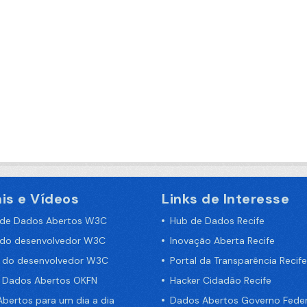
is e Vídeos
Links de Interesse
 de Dados Abertos W3C
Hub de Dados Recife
 do desenvolvedor W3C
Inovação Aberta Recife
a do desenvolvedor W3C
Portal da Transparência Recife
e Dados Abertos OKFN
Hacker Cidadão Recife
bertos para um dia a dia
Dados Abertos Governo Feder