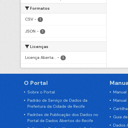
Formatos
CSV
-
1
JSON
-
1
Licenças
Licença Aberta...
-
1
O Portal
Manua
Sobre o Portal
Manual
Padrão de Serviço de Dados da
Manual
Prefeitura da Cidade de Recife
Cartilh
Padrões de Publicação dos Dados no
Guia d
Portal de Dados Abertos do Recife
Dados A