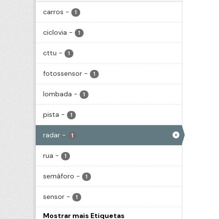
carros
-
1
ciclovia
-
1
cttu
-
1
fotossensor
-
1
lombada
-
1
pista
-
1
radar
-
1
rua
-
1
semáforo
-
1
sensor
-
1
Mostrar mais Etiquetas