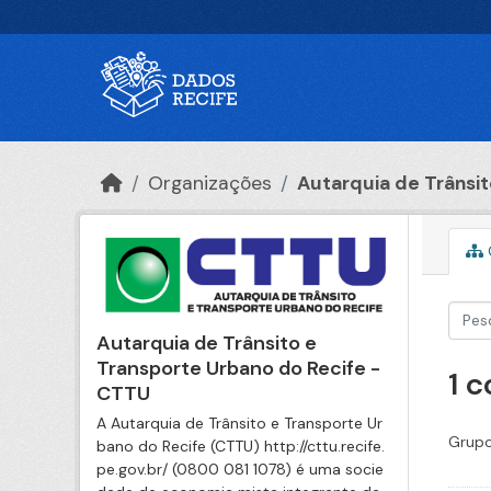
Ir para o conteúdo principal
Organizações
Autarquia de Trânsito
Autarquia de Trânsito e
Transporte Urbano do Recife -
1 
CTTU
A Autarquia de Trânsito e Transporte Ur
Grupo
bano do Recife (CTTU) http://cttu.recife.
pe.gov.br/ (0800 081 1078) é uma socie