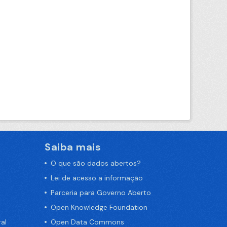
Saiba mais
O que são dados abertos?
Lei de acesso a informação
Parceria para Governo Aberto
Open Knowledge Foundation
al
Open Data Commons