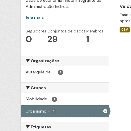
dade de economia mista integrante da
Velo
Administração Indireta...
Esse 
leia mais
apres
CSV
Seguidores
Conjuntos de dados
Membros
0
29
1
Organizações
Autarquia de...
-
1
Grupos
Mobilidade
-
1
Urbanismo
-
1
Etiquetas