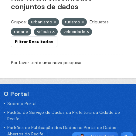
conjuntos de dados
Grupos:
urbanismo
turismo
Etiquetas:
radar
veículo
velocidade
Filtrar Resultados
Por favor tente uma nova pesquisa.
O Portal
Sobre o Portal
Padrão de Serviço de Dados da Prefeitura da Cidade de
Recife
Padrões de Publicação dos Dados no Portal de Dados
Abertos do Recife