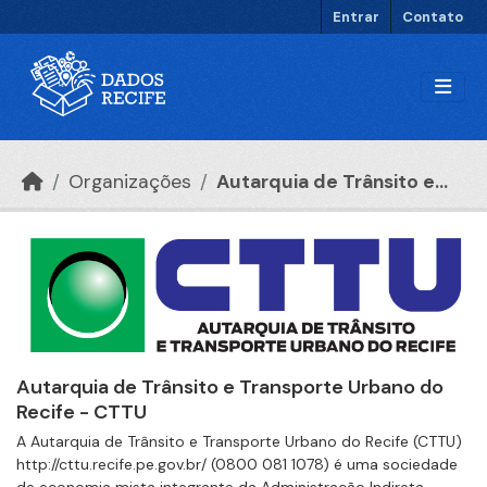
Ir para o conteúdo principal
Entrar
Contato
Organizações
Autarquia de Trânsito e...
Autarquia de Trânsito e Transporte Urbano do
Recife - CTTU
A Autarquia de Trânsito e Transporte Urbano do Recife (CTTU)
http://cttu.recife.pe.gov.br/ (0800 081 1078) é uma sociedade