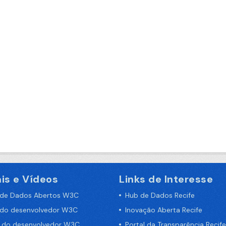
is e Vídeos
Links de Interesse
 de Dados Abertos W3C
Hub de Dados Recife
 do desenvolvedor W3C
Inovação Aberta Recife
a do desenvolvedor W3C
Portal da Transparência Recife