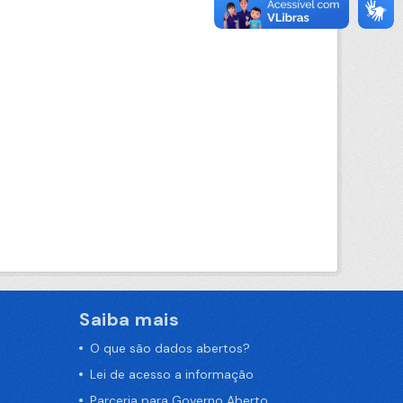
Saiba mais
O que são dados abertos?
Lei de acesso a informação
Parceria para Governo Aberto