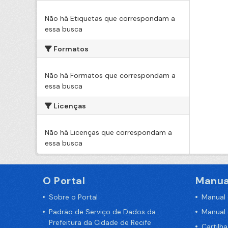
Não há Etiquetas que correspondam a
essa busca
Formatos
Não há Formatos que correspondam a
essa busca
Licenças
Não há Licenças que correspondam a
essa busca
O Portal
Manua
Sobre o Portal
Manual
Padrão de Serviço de Dados da
Manual
Prefeitura da Cidade de Recife
Cartilh