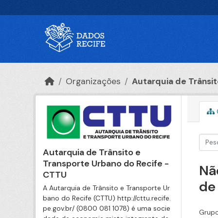
Ir para o conteúdo principal
Organizações
Autarquia de Trânsito
Autarquia de Trânsito e
Transporte Urbano do Recife -
Nã
CTTU
de
A Autarquia de Trânsito e Transporte Ur
bano do Recife (CTTU) http://cttu.recife.
pe.gov.br/ (0800 081 1078) é uma socie
Grupo