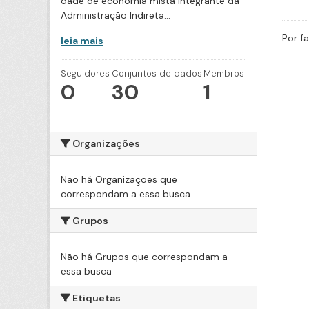
dade de economia mista integrante da
Administração Indireta...
Por f
leia mais
Seguidores
Conjuntos de dados
Membros
0
30
1
Organizações
Não há Organizações que
correspondam a essa busca
Grupos
Não há Grupos que correspondam a
essa busca
Etiquetas