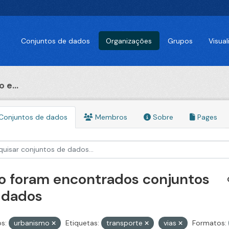
Conjuntos de dados
Organizações
Grupos
Visua
 e...
Conjuntos de dados
Membros
Sobre
Pages
o foram encontrados conjuntos
 dados
s:
urbanismo
Etiquetas:
transporte
vias
Formatos: