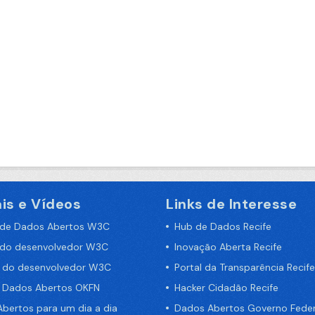
is e Vídeos
Links de Interesse
 de Dados Abertos W3C
Hub de Dados Recife
 do desenvolvedor W3C
Inovação Aberta Recife
a do desenvolvedor W3C
Portal da Transparência Recife
e Dados Abertos OKFN
Hacker Cidadão Recife
bertos para um dia a dia
Dados Abertos Governo Feder