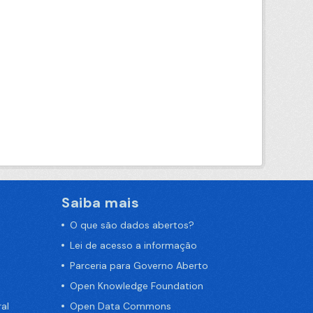
Saiba mais
O que são dados abertos?
Lei de acesso a informação
Parceria para Governo Aberto
Open Knowledge Foundation
al
Open Data Commons