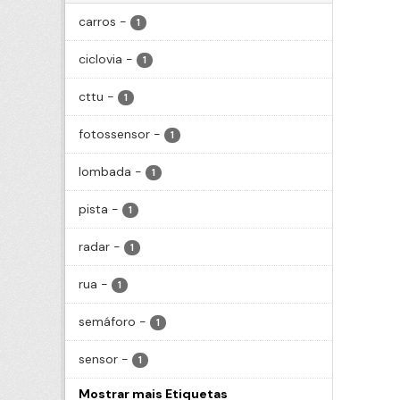
carros
-
1
ciclovia
-
1
cttu
-
1
fotossensor
-
1
lombada
-
1
pista
-
1
radar
-
1
rua
-
1
semáforo
-
1
sensor
-
1
Mostrar mais Etiquetas