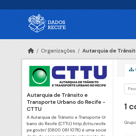
Ir para o conteúdo principal
Organizações
Autarquia de Trânsito
Autarquia de Trânsito e
Transporte Urbano do Recife -
1 
CTTU
A Autarquia de Trânsito e Transporte Ur
Grupo
bano do Recife (CTTU) http://cttu.recife.
pe.gov.br/ (0800 081 1078) é uma socie