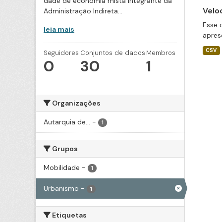
dade de economia mista integrante da
Velo
Administração Indireta...
Esse 
leia mais
apres
CSV
Seguidores
Conjuntos de dados
Membros
0
30
1
Organizações
Autarquia de...
-
1
Grupos
Mobilidade
-
1
Urbanismo
-
1
Etiquetas