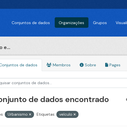
Conjuntos de dados
Organizações
Grupos
Visua
 e...
Conjuntos de dados
Membros
Sobre
Pages
conjunto de dados encontrado
s:
Urbanismo
Etiquetas:
veículo