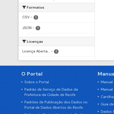
Formatos
CSV
-
1
JSON
-
1
Licenças
Licença Aberta...
-
1
O Portal
Manua
Sobre o Portal
Manual
Padrão de Serviço de Dados da
Manual
Prefeitura da Cidade de Recife
Cartilh
Padrões de Publicação dos Dados no
Guia d
Portal de Dados Abertos do Recife
Dados A