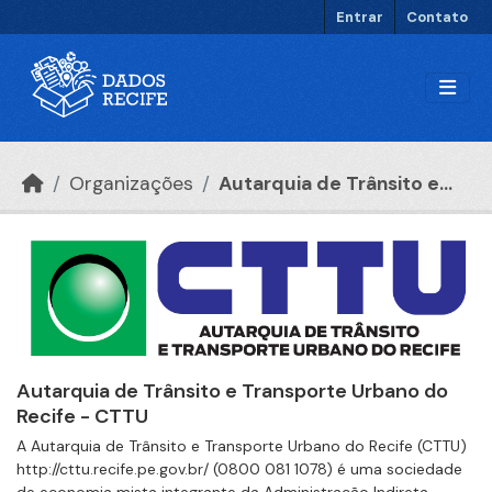
Ir para o conteúdo principal
Entrar
Contato
Organizações
Autarquia de Trânsito e...
Autarquia de Trânsito e Transporte Urbano do
Recife - CTTU
A Autarquia de Trânsito e Transporte Urbano do Recife (CTTU)
http://cttu.recife.pe.gov.br/ (0800 081 1078) é uma sociedade