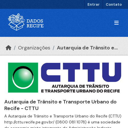
Ir para o conteúdo principal
Entrar
Contato
Organizações
Autarquia de Trânsito e...
Autarquia de Trânsito e Transporte Urbano do
Recife - CTTU
A Autarquia de Trânsito e Transporte Urbano do Recife (CTTU)
http://cttu.recife.pe.gov.br/ (0800 081 1078) é uma sociedade