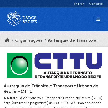
Ir para o conteúdo principal
Entrar
Contato
Organizações
Autarquia de Trânsito e...
Autarquia de Trânsito e Transporte Urbano do
Recife - CTTU
A Autarquia de Trânsito e Transporte Urbano do Recife (CTTU)
http://cttu.recife.pe.gov.br/ (0800 081 1078) é uma sociedade