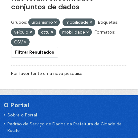
conjuntos de dados
Grupos:
urbanismo
mobilidade
Etiquetas:
veículo
cttu
mobilidade
Formatos:
CSV
Filtrar Resultados
Por favor tente uma nova pesquisa.
O Portal
Sobre o Portal
Padrão de Serviço de Dados da Prefeitura da Cidade de
Recife