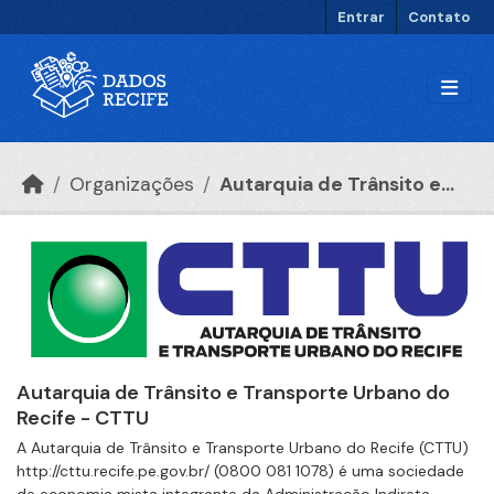
Ir para o conteúdo principal
Entrar
Contato
Organizações
Autarquia de Trânsito e...
Autarquia de Trânsito e Transporte Urbano do
Recife - CTTU
A Autarquia de Trânsito e Transporte Urbano do Recife (CTTU)
http://cttu.recife.pe.gov.br/ (0800 081 1078) é uma sociedade