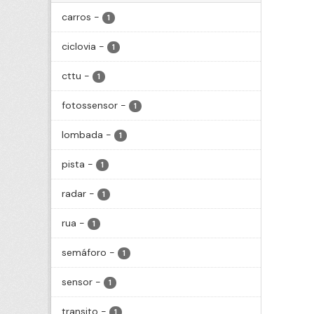
carros
-
1
ciclovia
-
1
cttu
-
1
fotossensor
-
1
lombada
-
1
pista
-
1
radar
-
1
rua
-
1
semáforo
-
1
sensor
-
1
transito
-
1