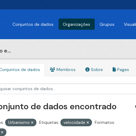
Conjuntos de dados
Organizações
Grupos
Visua
 e...
Conjuntos de dados
Membros
Sobre
Pages
conjunto de dados encontrado
s:
Urbanismo
Etiquetas:
velocidade
Formatos:
V