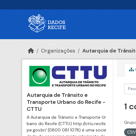
Ir para o conteúdo principal
Organizações
Autarquia de Trânsito
Autarquia de Trânsito e
Transporte Urbano do Recife -
1 
CTTU
A Autarquia de Trânsito e Transporte Ur
Grupo
bano do Recife (CTTU) http://cttu.recife.
pe.gov.br/ (0800 081 1078) é uma socie
CS