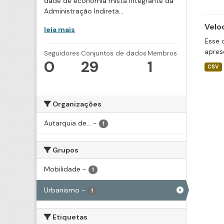
dade de economia mista integrante da
Administração Indireta...
Velo
leia mais
Esse 
apres
Seguidores
Conjuntos de dados
Membros
0
29
1
CSV
Organizações
Autarquia de...
-
1
Grupos
Mobilidade
-
1
Urbanismo
-
1
Etiquetas