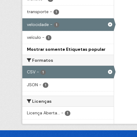
transporte
-
1
velocidade
-
1
veículo
-
1
Mostrar somente Etiquetas popular
Formatos
CSV
-
1
JSON
-
1
Licenças
Licença Aberta...
-
1