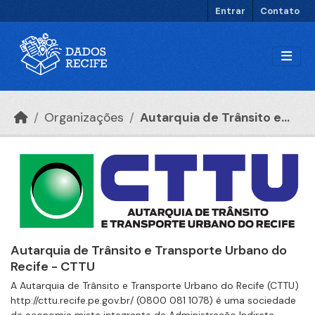
Ir para o conteúdo principal
Entrar
Contato
Organizações
Autarquia de Trânsito e...
Autarquia de Trânsito e Transporte Urbano do
Recife - CTTU
A Autarquia de Trânsito e Transporte Urbano do Recife (CTTU)
http://cttu.recife.pe.gov.br/ (0800 081 1078) é uma sociedade