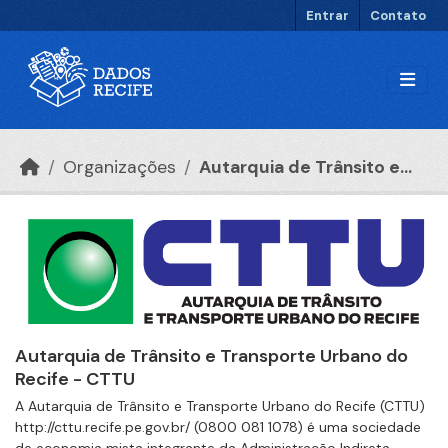
Ir para o conteúdo principal
Entrar
Contato
Organizações
Autarquia de Trânsito e...
Autarquia de Trânsito e Transporte Urbano do
Recife - CTTU
A Autarquia de Trânsito e Transporte Urbano do Recife (CTTU)
http://cttu.recife.pe.gov.br/ (0800 081 1078) é uma sociedade