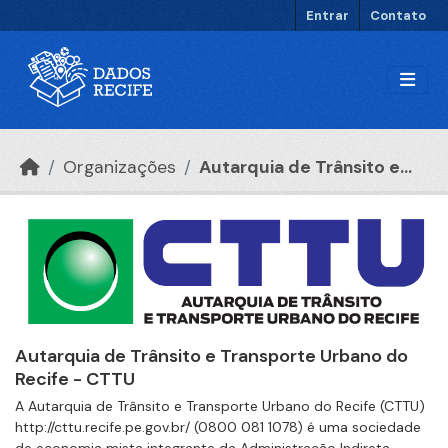
Ir para o conteúdo principal
Entrar
Contato
Organizações
Autarquia de Trânsito e...
Autarquia de Trânsito e Transporte Urbano do
Recife - CTTU
A Autarquia de Trânsito e Transporte Urbano do Recife (CTTU)
http://cttu.recife.pe.gov.br/ (0800 081 1078) é uma sociedade