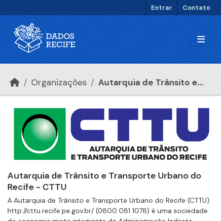
Ir para o conteúdo principal
Entrar
Contato
Organizações
Autarquia de Trânsito e...
Autarquia de Trânsito e Transporte Urbano do
Recife - CTTU
A Autarquia de Trânsito e Transporte Urbano do Recife (CTTU)
http://cttu.recife.pe.gov.br/ (0800 081 1078) é uma sociedade