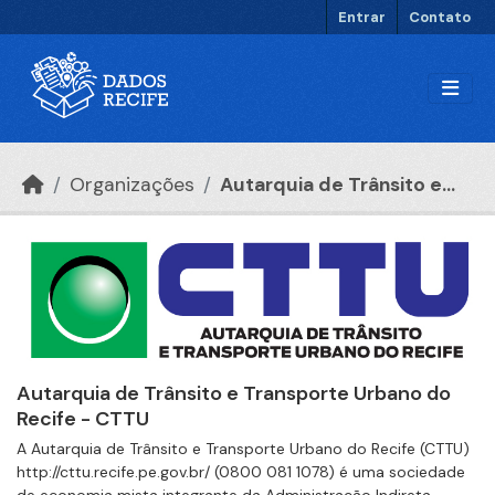
Ir para o conteúdo principal
Entrar
Contato
Organizações
Autarquia de Trânsito e...
Autarquia de Trânsito e Transporte Urbano do
Recife - CTTU
A Autarquia de Trânsito e Transporte Urbano do Recife (CTTU)
http://cttu.recife.pe.gov.br/ (0800 081 1078) é uma sociedade