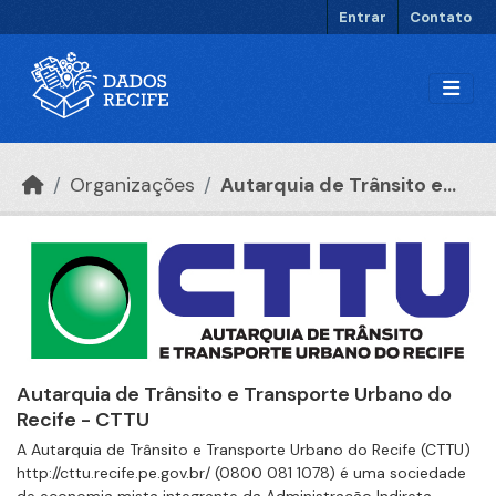
Ir para o conteúdo principal
Entrar
Contato
Organizações
Autarquia de Trânsito e...
Autarquia de Trânsito e Transporte Urbano do
Recife - CTTU
A Autarquia de Trânsito e Transporte Urbano do Recife (CTTU)
http://cttu.recife.pe.gov.br/ (0800 081 1078) é uma sociedade