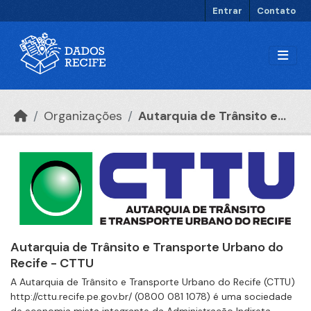
Ir para o conteúdo principal
Entrar
Contato
Organizações
Autarquia de Trânsito e...
Autarquia de Trânsito e Transporte Urbano do
Recife - CTTU
A Autarquia de Trânsito e Transporte Urbano do Recife (CTTU)
http://cttu.recife.pe.gov.br/ (0800 081 1078) é uma sociedade