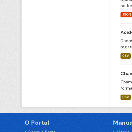
no fo
JSON
Acid
Dados
regis
CSV
Cham
Chama
forma
CSV
O Portal
Manua