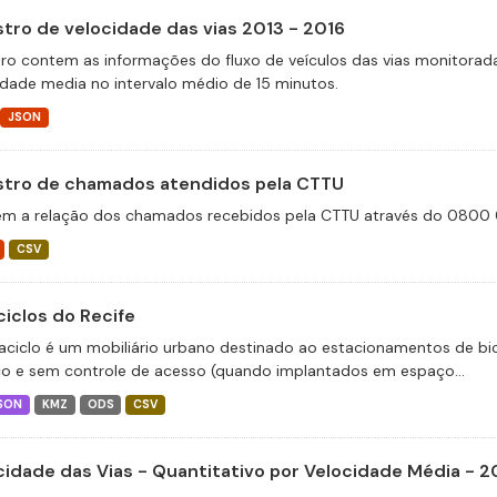
stro de velocidade das vias 2013 - 2016
tro contem as informações do fluxo de veículos das vias monitora
idade media no intervalo médio de 15 minutos.
JSON
stro de chamados atendidos pela CTTU
m a relação dos chamados recebidos pela CTTU através do 0800 0
CSV
ciclos do Recife
aciclo é um mobiliário urbano destinado ao estacionamentos de bic
co e sem controle de acesso (quando implantados em espaço...
SON
KMZ
ODS
CSV
cidade das Vias - Quantitativo por Velocidade Média - 2