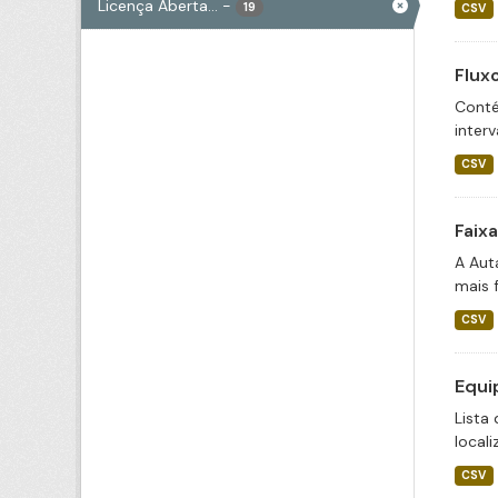
Licença Aberta...
-
19
CSV
Flux
Conté
inter
CSV
Faix
A Aut
mais 
CSV
Equi
Lista
locali
CSV