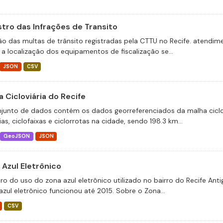
stro das Infrações de Transito
ão das multas de trânsito registradas pela CTTU no Recife. atend
 a localização dos equipamentos de fiscalização se...
JSON
CSV
 Cicloviária do Recife
junto de dados contém os dados georreferenciados da malha ciclov
ias, ciclofaixas e ciclorrotas na cidade, sendo 198.3 km...
GeoJSON
JSON
 Azul Eletrônico
tro do uso do zona azul eletrônico utilizado no bairro do Recife An
azul eletrônico funcionou até 2015. Sobre o Zona...
CSV