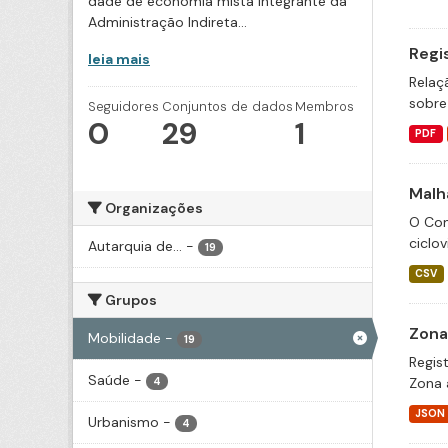
dade de economia mista integrante da
Administração Indireta...
Regi
leia mais
Relaç
sobre
Seguidores
Conjuntos de dados
Membros
0
29
1
PDF
Malha
Organizações
O Con
ciclov
Autarquia de...
-
19
CSV
Grupos
Zona
Mobilidade
-
19
Regis
Saúde
-
Zona 
4
JSON
Urbanismo
-
4