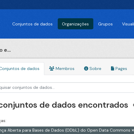
Conjuntos de dados
Organizações
Grupos
Visua
 e...
Conjuntos de dados
Membros
Sobre
Pages
 conjuntos de dados encontrados
ças:
ença Aberta para Bases de Dados (ODbL) do Open Data Commons