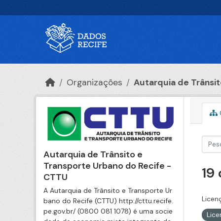
Ir para o conteúdo principal
Organizações
Autarquia de Trânsito
Autarquia de Trânsito e
Transporte Urbano do Recife -
19
CTTU
A Autarquia de Trânsito e Transporte Ur
Licen
bano do Recife (CTTU) http://cttu.recife.
pe.gov.br/ (0800 081 1078) é uma socie
Lic