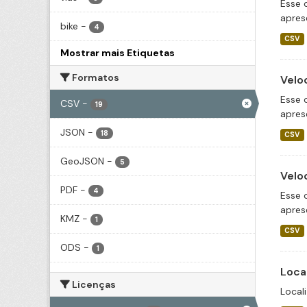
Esse 
apres
bike
-
4
CSV
Mostrar mais Etiquetas
Formatos
Velo
Esse 
CSV
-
19
apres
JSON
-
18
CSV
GeoJSON
-
5
Velo
PDF
-
4
Esse 
apres
KMZ
-
1
CSV
ODS
-
1
Loca
Licenças
Local