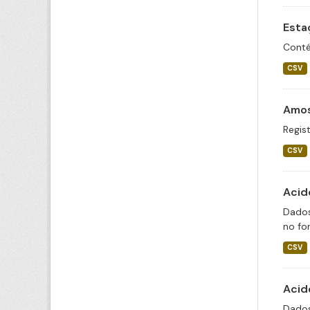
Esta
Conté
CSV
Amos
Regist
CSV
Acid
Dados
no fo
CSV
Acid
Dados