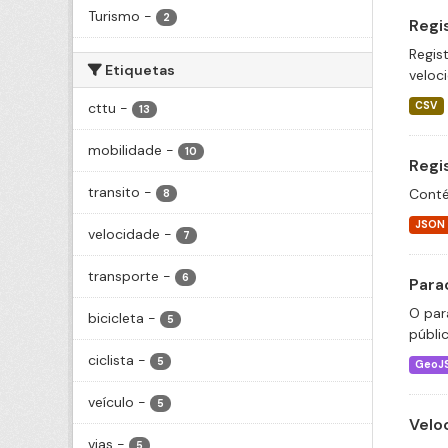
Turismo
-
2
Regi
Regis
Etiquetas
veloc
cttu
-
CSV
13
mobilidade
-
10
Regi
transito
-
Conté
8
JSON
velocidade
-
7
transporte
-
6
Para
O par
bicicleta
-
5
públi
ciclista
-
5
GeoJ
veículo
-
5
Velo
vias
-
5