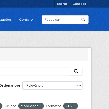
Entrar
Contato
lizações
Contato
Ordenar por
Grupos:
Mobilidade
Formatos:
CSV