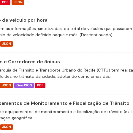
PDF
JSON
o de veiculo por hora
m as informações, sintetizadas, do total de veículos que passaram 
valo de velocidade definido naquele mês. (Descontinuado)...
JSON
as e Corredores de ônibus
arquia de Trânsito e Transporte Urbano do Recife (CTTU) tem realiz
fluidez no trânsito da cidade, adotando como umas das...
JSON
GeoJSON
PDF
pamentos de Monitoramento e Fiscalização de Trânsito
 de equipamentos de monitoramento e fiscalização de trânsito (ex: 
zação geográfica.
JSON