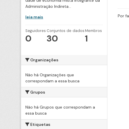
dade de economia mista integrante da
Administração Indireta...
Por f
leia mais
Seguidores
Conjuntos de dados
Membros
0
30
1
Organizações
Não há Organizações que
correspondam a essa busca
Grupos
Não há Grupos que correspondam a
essa busca
Etiquetas