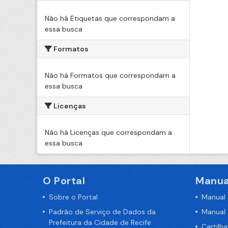
Não há Etiquetas que correspondam a
essa busca
Formatos
Não há Formatos que correspondam a
essa busca
Licenças
Não há Licenças que correspondam a
essa busca
O Portal
Manua
Sobre o Portal
Manual
Padrão de Serviço de Dados da
Manual
Prefeitura da Cidade de Recife
Cartilh