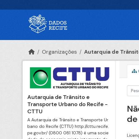
Ir para o conteúdo principal
Organizações
Autarquia de Trânsito
Autarquia de Trânsito e
Transporte Urbano do Recife -
Nã
CTTU
de
A Autarquia de Trânsito e Transporte Ur
bano do Recife (CTTU) http://cttu.recife.
pe.gov.br/ (0800 081 1078) é uma socie
Licen