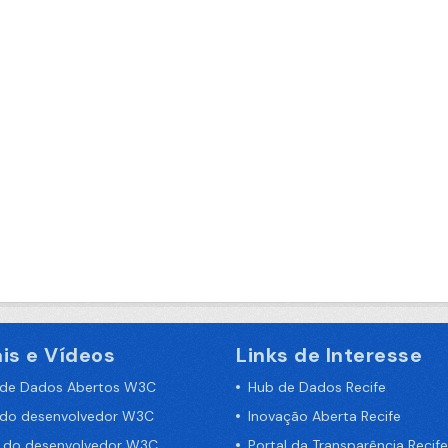
is e Vídeos
Links de Interesse
 de Dados Abertos W3C
Hub de Dados Recife
 do desenvolvedor W3C
Inovação Aberta Recife
a do desenvolvedor W3C
Portal da Transparência Recife