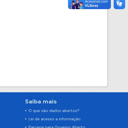
Saiba mais
O que são dados abertos?
Lei de acesso a informação
Parceria para Governo Aberto