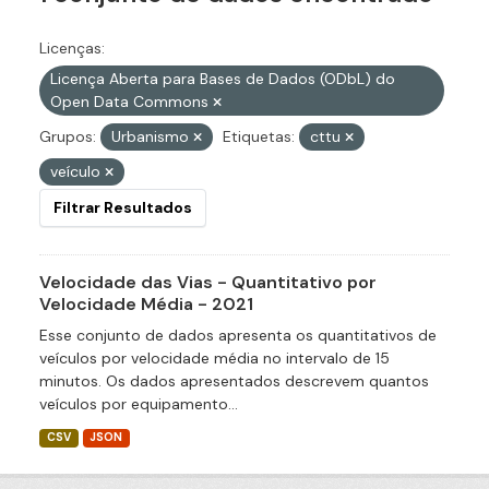
Licenças:
Licença Aberta para Bases de Dados (ODbL) do
Open Data Commons
Grupos:
Urbanismo
Etiquetas:
cttu
veículo
Filtrar Resultados
Velocidade das Vias - Quantitativo por
Velocidade Média - 2021
Esse conjunto de dados apresenta os quantitativos de
veículos por velocidade média no intervalo de 15
minutos. Os dados apresentados descrevem quantos
veículos por equipamento...
CSV
JSON