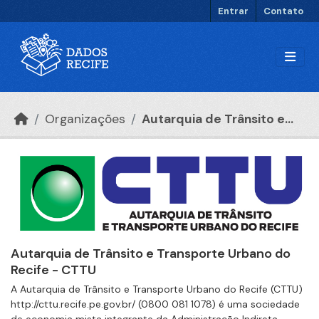
Ir para o conteúdo principal
Entrar
Contato
Organizações
Autarquia de Trânsito e...
Autarquia de Trânsito e Transporte Urbano do
Recife - CTTU
A Autarquia de Trânsito e Transporte Urbano do Recife (CTTU)
http://cttu.recife.pe.gov.br/ (0800 081 1078) é uma sociedade