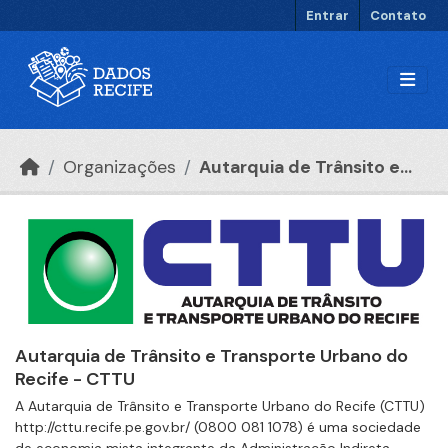
Ir para o conteúdo principal
Entrar
Contato
Organizações
Autarquia de Trânsito e...
Autarquia de Trânsito e Transporte Urbano do
Recife - CTTU
A Autarquia de Trânsito e Transporte Urbano do Recife (CTTU)
http://cttu.recife.pe.gov.br/ (0800 081 1078) é uma sociedade