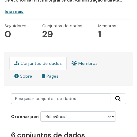
de economia mista integrante da Administração Indireta...
leia mais
Seguidores
Conjuntos de dados
Membros
0
29
1
Conjuntos de dados
Membros
Sobre
Pages
Ordenar por
6 conjuntos de dados