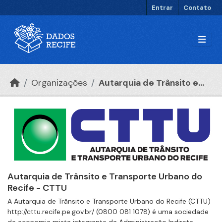
Ir para o conteúdo principal
Entrar
Contato
Organizações
Autarquia de Trânsito e...
Autarquia de Trânsito e Transporte Urbano do
Recife - CTTU
A Autarquia de Trânsito e Transporte Urbano do Recife (CTTU)
http://cttu.recife.pe.gov.br/ (0800 081 1078) é uma sociedade