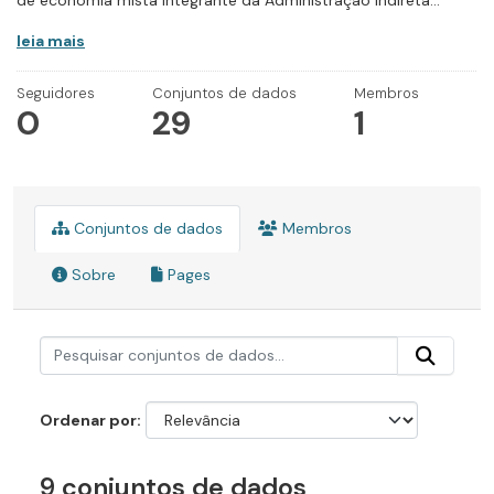
de economia mista integrante da Administração Indireta...
leia mais
Seguidores
Conjuntos de dados
Membros
0
29
1
Conjuntos de dados
Membros
Sobre
Pages
Ordenar por
9 conjuntos de dados