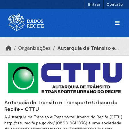
Ir para o conteúdo principal
Entrar
Contato
Organizações
Autarquia de Trânsito e...
Autarquia de Trânsito e Transporte Urbano do
Recife - CTTU
A Autarquia de Trânsito e Transporte Urbano do Recife (CTTU)
http://cttu.recife.pe.gov.br/ (0800 081 1078) é uma sociedade