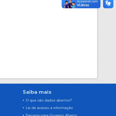
Saiba mais
O que são dados abertos?
Lei de acesso a informação
Parceria para Governo Aberto