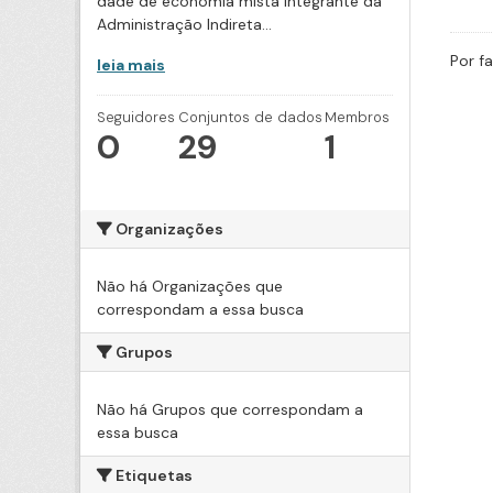
dade de economia mista integrante da
Administração Indireta...
Por f
leia mais
Seguidores
Conjuntos de dados
Membros
0
29
1
Organizações
Não há Organizações que
correspondam a essa busca
Grupos
Não há Grupos que correspondam a
essa busca
Etiquetas