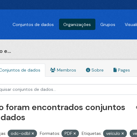
Conjuntos de dados
Organizações
Grupos
Visua
 e...
Conjuntos de dados
Membros
Sobre
Pages
o foram encontrados conjuntos
 dados
ças:
odc-odbl
Formatos:
PDF
Etiquetas:
veículo
v