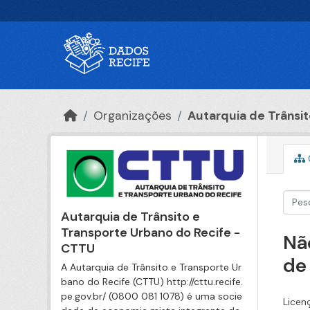
Ir para o conteúdo principal
Organizações
Autarquia de Trânsito
Autarquia de Trânsito e
Transporte Urbano do Recife -
Nã
CTTU
de
A Autarquia de Trânsito e Transporte Ur
bano do Recife (CTTU) http://cttu.recife.
pe.gov.br/ (0800 081 1078) é uma socie
Licen