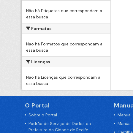
Não há Etiquetas que correspondam a
essa busca
Formatos
Não há Formatos que correspondam a
essa busca
Licenças
Não há Licenças que correspondam a
essa busca
O Portal
Manua
Sobre o Portal
Manual
Padrão de Serviço de Dados da
Manual
Prefeitura da Cidade de Recife
Cartilh