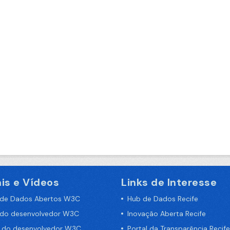
is e Vídeos
Links de Interesse
 de Dados Abertos W3C
Hub de Dados Recife
 do desenvolvedor W3C
Inovação Aberta Recife
a do desenvolvedor W3C
Portal da Transparência Recife