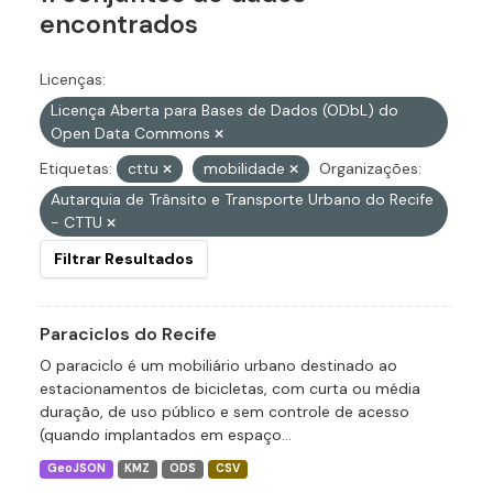
encontrados
Licenças:
Licença Aberta para Bases de Dados (ODbL) do
Open Data Commons
Etiquetas:
cttu
mobilidade
Organizações:
Autarquia de Trânsito e Transporte Urbano do Recife
- CTTU
Filtrar Resultados
Paraciclos do Recife
O paraciclo é um mobiliário urbano destinado ao
estacionamentos de bicicletas, com curta ou média
duração, de uso público e sem controle de acesso
(quando implantados em espaço...
GeoJSON
KMZ
ODS
CSV