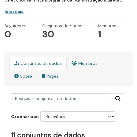
de economia mista integrante da Administração Indireta...
leia mais
Seguidores
Conjuntos de dados
Membros
0
30
1
Conjuntos de dados
Membros
Sobre
Pages
Ordenar por
11 conjuntos de dados