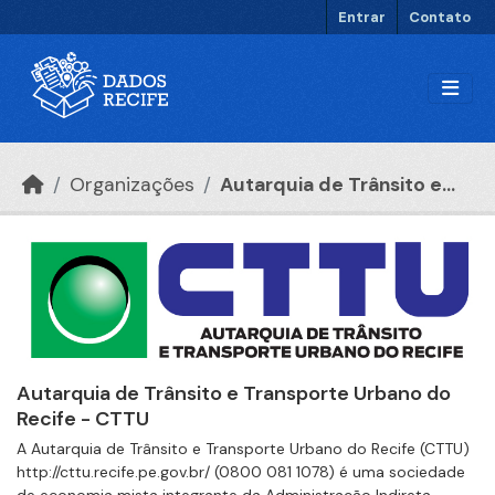
Ir para o conteúdo principal
Entrar
Contato
Organizações
Autarquia de Trânsito e...
Autarquia de Trânsito e Transporte Urbano do
Recife - CTTU
A Autarquia de Trânsito e Transporte Urbano do Recife (CTTU)
http://cttu.recife.pe.gov.br/ (0800 081 1078) é uma sociedade