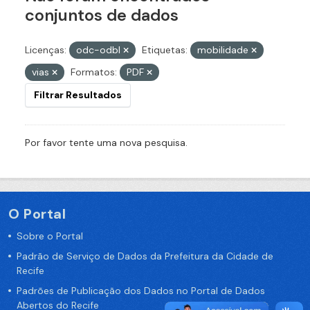
conjuntos de dados
Licenças:
odc-odbl
Etiquetas:
mobilidade
vias
Formatos:
PDF
Filtrar Resultados
Por favor tente uma nova pesquisa.
O Portal
Sobre o Portal
Padrão de Serviço de Dados da Prefeitura da Cidade de
Recife
Padrões de Publicação dos Dados no Portal de Dados
Abertos do Recife