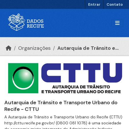
Ir para o conteúdo principal
Entrar
Contato
Organizações
Autarquia de Trânsito e...
Autarquia de Trânsito e Transporte Urbano do
Recife - CTTU
A Autarquia de Trânsito e Transporte Urbano do Recife (CTTU)
http://cttu.recife.pe.gov.br/ (0800 081 1078) é uma sociedade