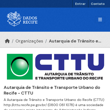
Ir para o conteúdo principal
Entrar
Contato
Organizações
Autarquia de Trânsito e...
Autarquia de Trânsito e Transporte Urbano do
Recife - CTTU
A Autarquia de Trânsito e Transporte Urbano do Recife (CTTU)
http://cttu.recife.pe.gov.br/ (0800 081 1078) é uma sociedade