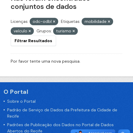
conjuntos de dados
Licenças:
odc-odbl
Etiquetas:
mobilidade
veículo
Grupos:
turismo
Filtrar Resultados
Por favor tente uma nova pesquisa.
O Portal
Sobre o Portal
Padrão de Serviço de Dados da Prefeitura da Cidade de
Recife
Padrões de Publicação dos Dados no Portal de Dados
Abertos do Recife