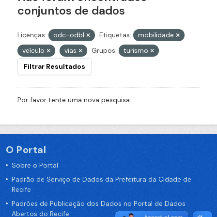
conjuntos de dados
Licenças:
odc-odbl
Etiquetas:
mobilidade
veículo
vias
Grupos:
turismo
Filtrar Resultados
Por favor tente uma nova pesquisa.
O Portal
Sobre o Portal
Padrão de Serviço de Dados da Prefeitura da Cidade de
Recife
Padrões de Publicação dos Dados no Portal de Dados
Abertos do Recife