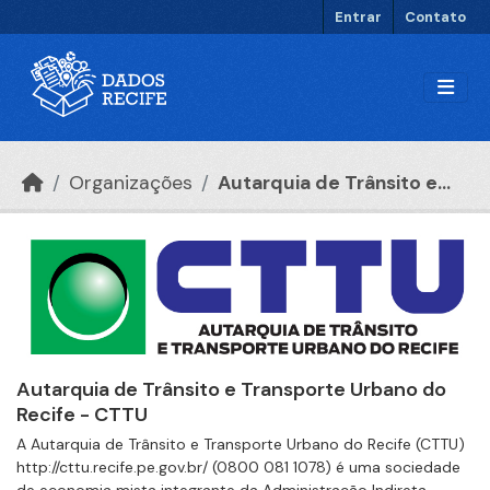
Ir para o conteúdo principal
Entrar
Contato
Organizações
Autarquia de Trânsito e...
Autarquia de Trânsito e Transporte Urbano do
Recife - CTTU
A Autarquia de Trânsito e Transporte Urbano do Recife (CTTU)
http://cttu.recife.pe.gov.br/ (0800 081 1078) é uma sociedade