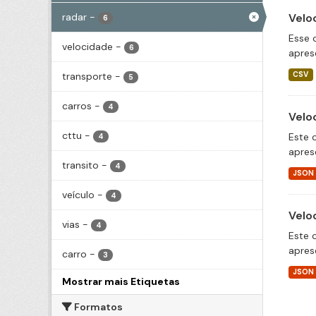
radar
-
Velo
6
Esse 
velocidade
-
6
apres
transporte
-
CSV
5
carros
-
4
Velo
cttu
-
Este 
4
apres
transito
-
4
JSON
veículo
-
4
Velo
vias
-
4
Este 
apres
carro
-
3
JSON
Mostrar mais Etiquetas
Formatos