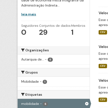
dade de economia mista integrante da
Administração Indireta...
Velo
leia mais
Esse 
apres
Seguidores
Conjuntos de dados
Membros
0
29
1
CSV
Velo
Organizações
Esse 
apres
Autarquia de...
-
6
CSV
Grupos
Velo
Mobilidade
-
1
Esse 
apres
Etiquetas
CSV
mobilidade
-
6