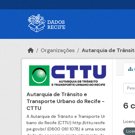
Ir para o conteúdo principal
Organizações
Autarquia de Trânsito
Autarquia de Trânsito e
Transporte Urbano do Recife -
6 
CTTU
A Autarquia de Trânsito e Transporte Ur
Licen
bano do Recife (CTTU) http://cttu.recife.
pe.gov.br/ (0800 081 1078) é uma socie
Lic