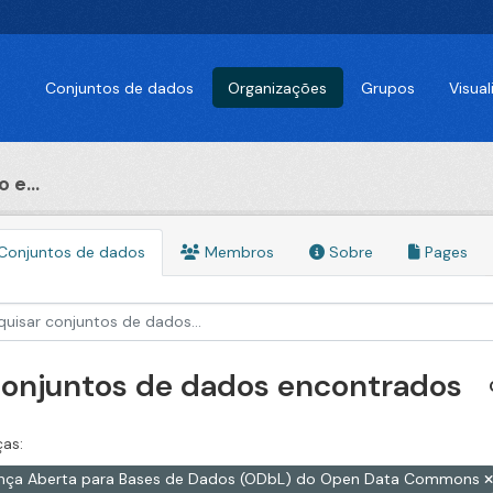
Conjuntos de dados
Organizações
Grupos
Visua
 e...
Conjuntos de dados
Membros
Sobre
Pages
conjuntos de dados encontrados
ças:
ença Aberta para Bases de Dados (ODbL) do Open Data Commons