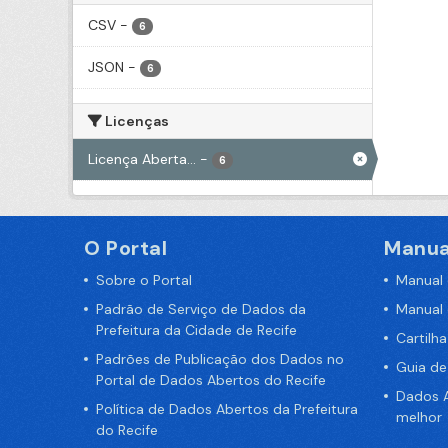
CSV
-
6
JSON
-
6
Licenças
Licença Aberta...
-
6
O Portal
Manua
Sobre o Portal
Manual
Padrão de Serviço de Dados da
Manual
Prefeitura da Cidade de Recife
Cartilh
Padrões de Publicação dos Dados no
Guia d
Portal de Dados Abertos do Recife
Dados A
Política de Dados Abertos da Prefeitura
melhor
do Recife