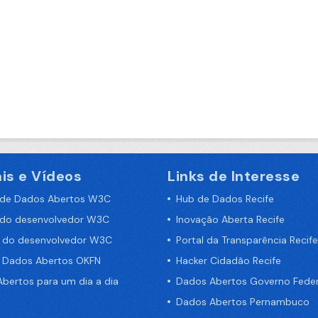
is e Vídeos
Links de Interesse
 de Dados Abertos W3C
Hub de Dados Recife
 do desenvolvedor W3C
Inovação Aberta Recife
a do desenvolvedor W3C
Portal da Transparência Recife
e Dados Abertos OKFN
Hacker Cidadão Recife
bertos para um dia a dia
Dados Abertos Governo Feder
Dados Abertos Pernambuco