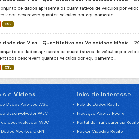
conjunto de dados apresenta os quantitativos de veículos por veloc
entados descrevem quantos veículos por equipamento...
CSV
cidade das Vias - Quantitativo por Velocidade Média - 
conjunto de dados apresenta os quantitativos de veículos por veloc
entados descrevem quantos veículos por equipamento...
CSV
is e Vídeos
Links de Interesse
 de Dados Abertos W3C
Hub de Dados Recife
 do desenvolvedor W3C
Inovação Aberta Recife
a do desenvolvedor W3C
Portal da Transparência Recife
e Dados Abertos OKFN
Hacker Cidadão Recife