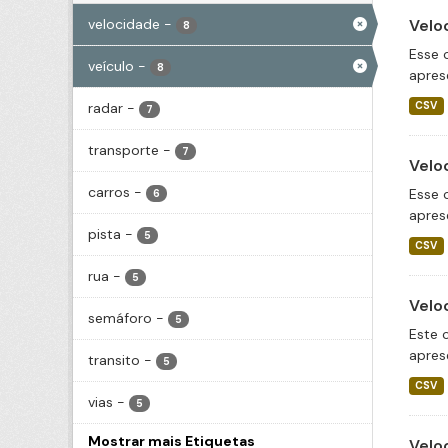
velocidade
-
Velo
8
Esse 
veículo
-
8
apres
radar
-
CSV
7
transporte
-
7
Velo
carros
-
Esse 
6
apres
pista
-
5
CSV
rua
-
5
Velo
semáforo
-
5
Este 
apres
transito
-
5
CSV
vias
-
5
Mostrar mais Etiquetas
Velo