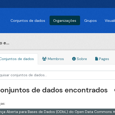
Conjuntos de dados
Organizações
Grupos
Visua
 e...
Conjuntos de dados
Membros
Sobre
Pages
conjuntos de dados encontrados
ças:
ença Aberta para Bases de Dados (ODbL) do Open Data Commons