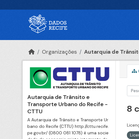
Ir para o conteúdo principal
Organizações
Autarquia de Trânsito
Autarquia de Trânsito e
Transporte Urbano do Recife -
8 
CTTU
A Autarquia de Trânsito e Transporte Ur
Licen
bano do Recife (CTTU) http://cttu.recife.
pe.gov.br/ (0800 081 1078) é uma socie
Lic