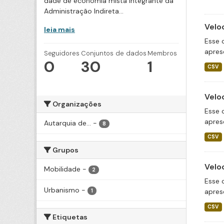
dade de economia mista integrante da
Administração Indireta...
Velo
leia mais
Esse 
apres
Seguidores
Conjuntos de dados
Membros
0
30
1
CSV
Velo
Organizações
Esse 
apres
Autarquia de...
-
8
CSV
Grupos
Velo
Mobilidade
-
2
Esse 
Urbanismo
-
apres
1
CSV
Etiquetas