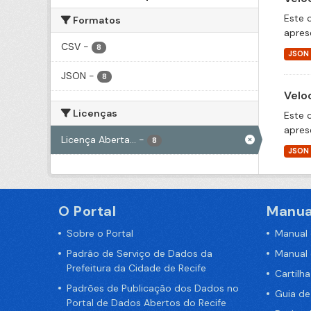
Este 
Formatos
apres
CSV
-
8
JSON
JSON
-
8
Velo
Licenças
Este 
apres
Licença Aberta...
-
8
JSON
O Portal
Manua
Sobre o Portal
Manual
Padrão de Serviço de Dados da
Manual
Prefeitura da Cidade de Recife
Cartilh
Padrões de Publicação dos Dados no
Guia d
Portal de Dados Abertos do Recife