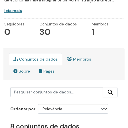
de economia mista integrante da Administração Indireta...
leia mais
Seguidores
Conjuntos de dados
Membros
0
30
1
Conjuntos de dados
Membros
Sobre
Pages
Ordenar por
8 conjuntos de dados