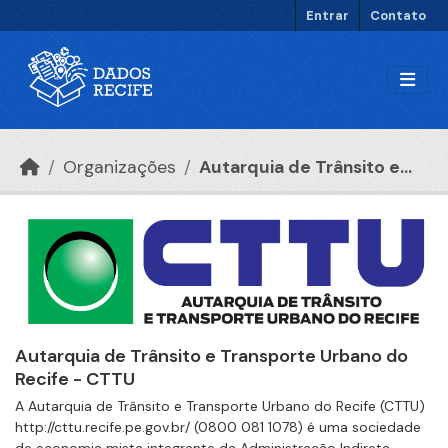
Ir para o conteúdo principal
Entrar
Contato
Organizações
Autarquia de Trânsito e...
Autarquia de Trânsito e Transporte Urbano do
Recife - CTTU
A Autarquia de Trânsito e Transporte Urbano do Recife (CTTU)
http://cttu.recife.pe.gov.br/ (0800 081 1078) é uma sociedade