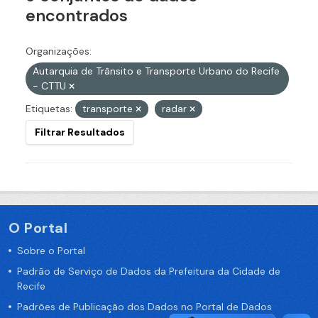
encontrados
Organizações:
Autarquia de Trânsito e Transporte Urbano do Recife
- CTTU
Etiquetas:
transporte
radar
Filtrar Resultados
O Portal
Sobre o Portal
Padrão de Serviço de Dados da Prefeitura da Cidade de
Recife
Padrões de Publicação dos Dados no Portal de Dados