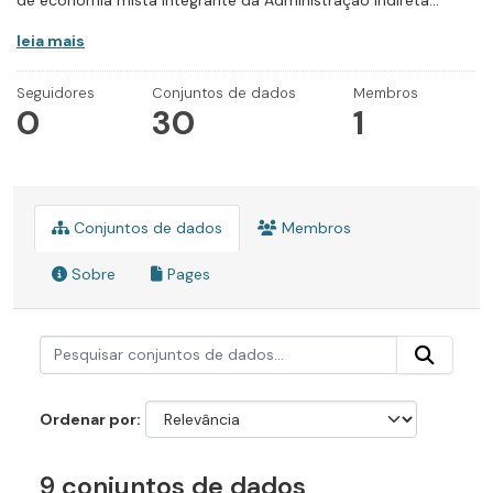
de economia mista integrante da Administração Indireta...
leia mais
Seguidores
Conjuntos de dados
Membros
0
30
1
Conjuntos de dados
Membros
Sobre
Pages
Ordenar por
9 conjuntos de dados