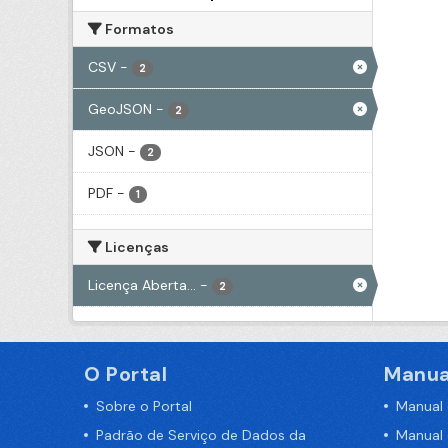
Formatos
CSV
-
2
GeoJSON
-
2
JSON
-
2
PDF
-
1
Licenças
Licença Aberta...
-
2
O Portal
Manua
Sobre o Portal
Manual
Padrão de Serviço de Dados da
Manual