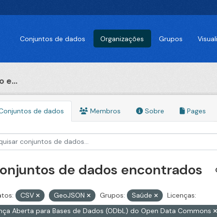
Conjuntos de dados
Organizações
Grupos
Visua
 e...
Conjuntos de dados
Membros
Sobre
Pages
conjuntos de dados encontrados
tos:
CSV
GeoJSON
Grupos:
Saúde
Licenças:
ença Aberta para Bases de Dados (ODbL) do Open Data Commons