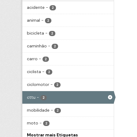
acidente
-
2
animal
-
2
bicicleta
-
2
caminhão
-
2
carro
-
2
ciclista
-
2
ciclomotor
-
2
cttu
-
2
mobilidade
-
2
moto
-
2
Mostrar mais Etiquetas