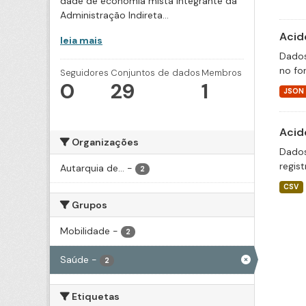
dade de economia mista integrante da
Administração Indireta...
Acid
leia mais
Dados
no fo
Seguidores
Conjuntos de dados
Membros
0
29
1
JSON
Acid
Organizações
Dados
regis
Autarquia de...
-
2
CSV
Grupos
Mobilidade
-
2
Saúde
-
2
Etiquetas