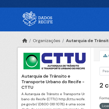
Ir para o conteúdo principal
Organizações
Autarquia de Trânsito
Autarquia de Trânsito e
Transporte Urbano do Recife -
2 
CTTU
A Autarquia de Trânsito e Transporte Ur
Forma
bano do Recife (CTTU) http://cttu.recife.
pe.gov.br/ (0800 081 1078) é uma socie
Lic