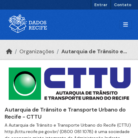
Ir para o conteúdo principal
Entrar
Contato
Organizações
Autarquia de Trânsito e...
Autarquia de Trânsito e Transporte Urbano do
Recife - CTTU
A Autarquia de Trânsito e Transporte Urbano do Recife (CTTU)
http://cttu.recife.pe.gov.br/ (0800 081 1078) é uma sociedade