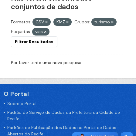
conjuntos de dados
Formatos:
CSV
KMZ
Grupos:
turismo
Etiquetas:
vias
Filtrar Resultados
Por favor tente uma nova pesquisa.
O Portal
Sobre o Portal
Padrão de Serviço de Dados da Prefeitura da Cidade de
Recife
Padrões de Publicação dos Dados no Portal de Dados
Abertos do Recife