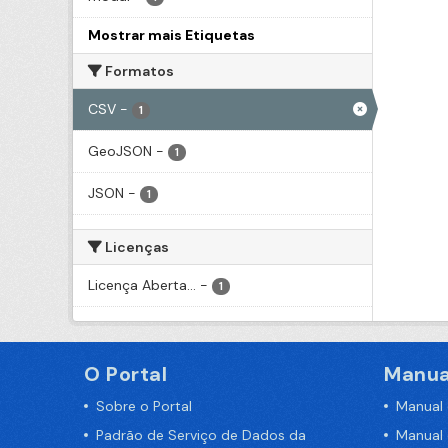
Mostrar mais Etiquetas
Formatos
CSV
-
1
GeoJSON
-
1
JSON
-
1
Licenças
Licença Aberta...
-
1
O Portal
Manua
Sobre o Portal
Manual
Padrão de Serviço de Dados da
Manual