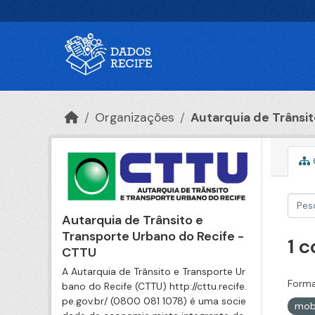
Ir para o conteúdo principal
Organizações
Autarquia de Trânsito
Autarquia de Trânsito e
Transporte Urbano do Recife -
1 
CTTU
A Autarquia de Trânsito e Transporte Ur
Forma
bano do Recife (CTTU) http://cttu.recife.
pe.gov.br/ (0800 081 1078) é uma socie
mob