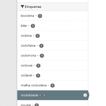
Etiquetas
bicicleta
-
1
bike
-
1
ciclista
-
1
ciclofaixa
-
1
ciclorrota
-
1
ciclovia
-
1
ciclável
-
1
malha cicloviária
-
1
mobilidade
-
1
modal
-
1