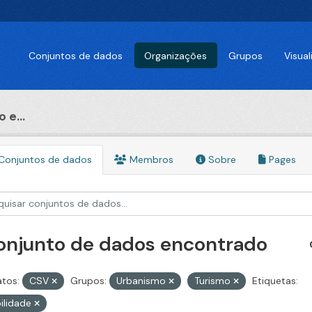
Conjuntos de dados
Organizações
Grupos
Visua
 e...
Conjuntos de dados
Membros
Sobre
Pages
conjunto de dados encontrado
tos:
CSV
Grupos:
Urbanismo
Turismo
Etiquetas:
ilidade