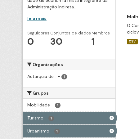
dade de economia mista integrante da
Administração Indireta...
Malha
leia mais
O Con
ciclov
Seguidores
Conjuntos de dados
Membros
0
30
1
CSV
Organizações
Autarquia de...
-
1
Grupos
Mobilidade
-
1
Turismo
-
1
Urbanismo
-
1