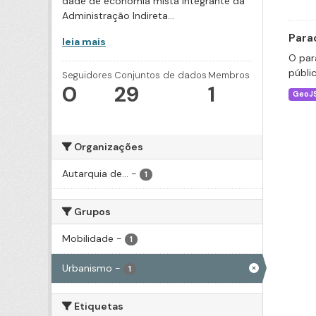
dade de economia mista integrante da
Administração Indireta...
Para
leia mais
O par
públi
Seguidores
Conjuntos de dados
Membros
0
29
1
GeoJ
Organizações
Autarquia de...
-
1
Grupos
Mobilidade
-
1
Urbanismo
-
1
Etiquetas