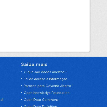
Saiba mais
O que são dados abertos?
Lei de acesso a informação
Parceria para Governo Aberto
Open Knowledge Foundation
al
Open Data Commons
Open Data Definition