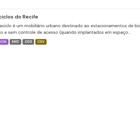
ciclos do Recife
aciclo é um mobiliário urbano destinado ao estacionamentos de bic
co e sem controle de acesso (quando implantados em espaço...
SON
KMZ
ODS
CSV