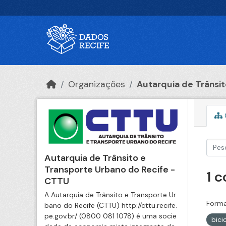
Ir para o conteúdo principal
Organizações
Autarquia de Trânsito
Autarquia de Trânsito e
Transporte Urbano do Recife -
1 
CTTU
A Autarquia de Trânsito e Transporte Ur
Forma
bano do Recife (CTTU) http://cttu.recife.
pe.gov.br/ (0800 081 1078) é uma socie
bici