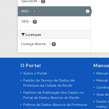
GeoJSON
-
1
KMZ
-
1
ODS
-
1
Licenças
Licença Aberta...
-
1
O Portal
Manua
Sobre o Portal
Manual
Padrão de Serviço de Dados da
Manual
Prefeitura da Cidade de Recife
Cartilh
Padrões de Publicação dos Dados no
Guia d
Portal de Dados Abertos do Recife
Dados A
Política de Dados Abertos da Prefeitura
melhor