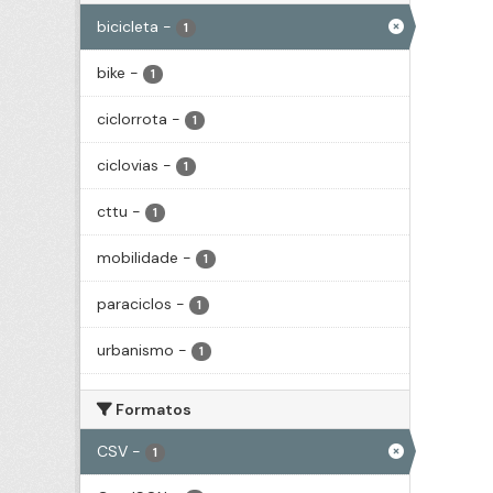
bicicleta
-
1
bike
-
1
ciclorrota
-
1
ciclovias
-
1
cttu
-
1
mobilidade
-
1
paraciclos
-
1
urbanismo
-
1
Formatos
CSV
-
1