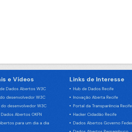
is e Vídeos
Links de Interesse
 de Dados Abertos W3C
Hub de Dados Recife
 do desenvolvedor W3C
Inovação Aberta Recife
a do desenvolvedor W3C
Portal da Transparência Recife
e Dados Abertos OKFN
Hacker Cidadão Recife
bertos para um dia a dia
Dados Abertos Governo Feder
Dados Abertos Pernambuco