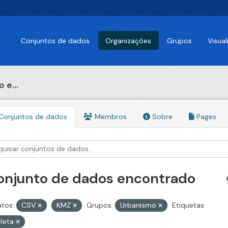
Conjuntos de dados
Organizações
Grupos
Visua
 e...
Conjuntos de dados
Membros
Sobre
Pages
conjunto de dados encontrado
tos:
CSV
KMZ
Grupos:
Urbanismo
Etiquetas:
cleta