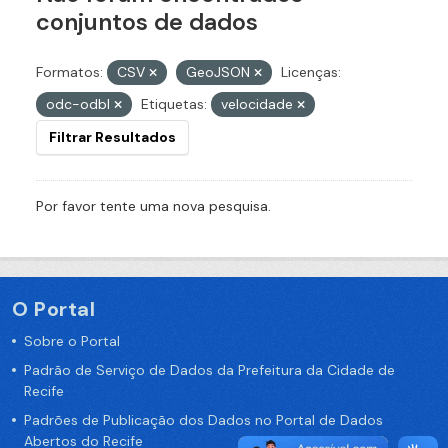
conjuntos de dados
Formatos:
CSV
GeoJSON
Licenças:
odc-odbl
Etiquetas:
velocidade
Filtrar Resultados
Por favor tente uma nova pesquisa.
O Portal
Sobre o Portal
Padrão de Serviço de Dados da Prefeitura da Cidade de
Recife
Padrões de Publicação dos Dados no Portal de Dados
Abertos do Recife