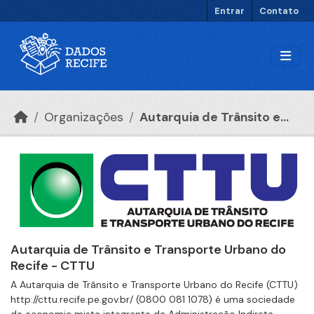
Ir para o conteúdo principal
Entrar
Contato
Organizações
Autarquia de Trânsito e...
Autarquia de Trânsito e Transporte Urbano do
Recife - CTTU
A Autarquia de Trânsito e Transporte Urbano do Recife (CTTU)
http://cttu.recife.pe.gov.br/ (0800 081 1078) é uma sociedade