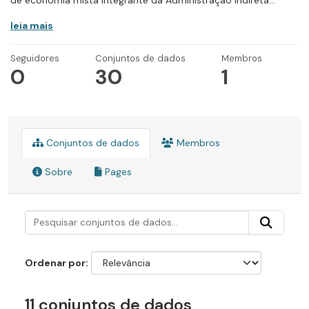
de economia mista integrante da Administração Indireta...
leia mais
Seguidores
Conjuntos de dados
Membros
0
30
1
Conjuntos de dados
Membros
Sobre
Pages
Ordenar por
11 conjuntos de dados