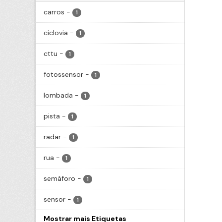
carros
-
1
ciclovia
-
1
cttu
-
1
fotossensor
-
1
lombada
-
1
pista
-
1
radar
-
1
rua
-
1
semáforo
-
1
sensor
-
1
Mostrar mais Etiquetas