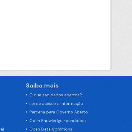
Saiba mais
O que são dados abertos?
Lei de acesso a informação
Parceria para Governo Aberto
Open Knowledge Foundation
al
Open Data Commons