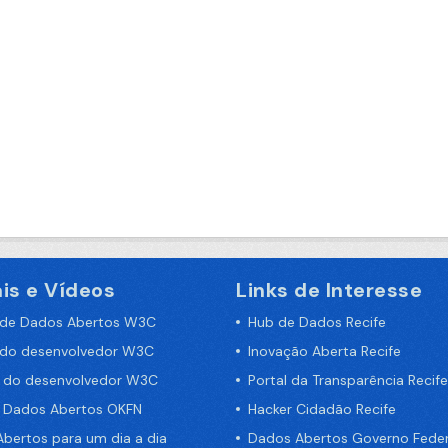
is e Vídeos
Links de Interesse
 de Dados Abertos W3C
Hub de Dados Recife
 do desenvolvedor W3C
Inovação Aberta Recife
a do desenvolvedor W3C
Portal da Transparência Recife
e Dados Abertos OKFN
Hacker Cidadão Recife
bertos para um dia a dia
Dados Abertos Governo Feder