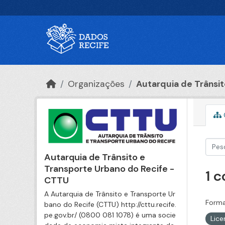
Ir para o conteúdo principal
Organizações
Autarquia de Trânsito
Autarquia de Trânsito e
Transporte Urbano do Recife -
1 
CTTU
A Autarquia de Trânsito e Transporte Ur
Forma
bano do Recife (CTTU) http://cttu.recife.
pe.gov.br/ (0800 081 1078) é uma socie
Lic