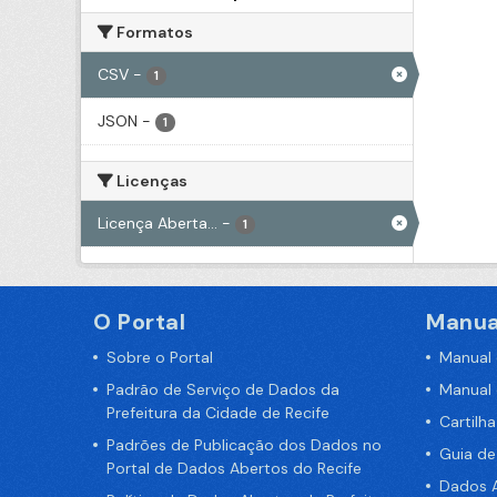
Formatos
CSV
-
1
JSON
-
1
Licenças
Licença Aberta...
-
1
O Portal
Manua
Sobre o Portal
Manual
Padrão de Serviço de Dados da
Manual
Prefeitura da Cidade de Recife
Cartilh
Padrões de Publicação dos Dados no
Guia d
Portal de Dados Abertos do Recife
Dados A