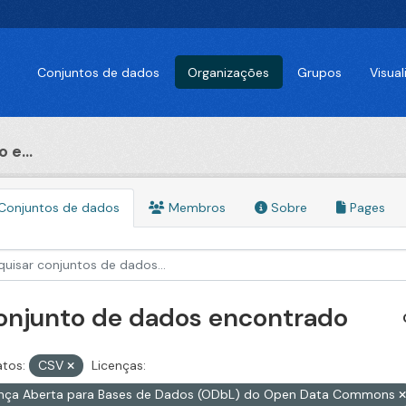
Conjuntos de dados
Organizações
Grupos
Visua
 e...
Conjuntos de dados
Membros
Sobre
Pages
conjunto de dados encontrado
tos:
CSV
Licenças:
ença Aberta para Bases de Dados (ODbL) do Open Data Commons