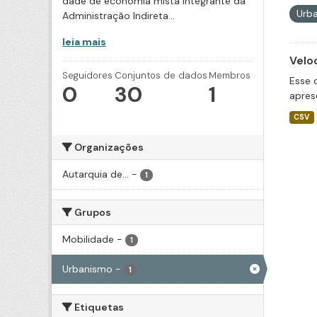
dade de economia mista integrante da
Urb
Administração Indireta...
leia mais
Velo
Seguidores
Conjuntos de dados
Membros
Esse 
0
30
1
apres
CSV
Organizações
Autarquia de...
-
1
Grupos
Mobilidade
-
1
Urbanismo
-
1
Etiquetas