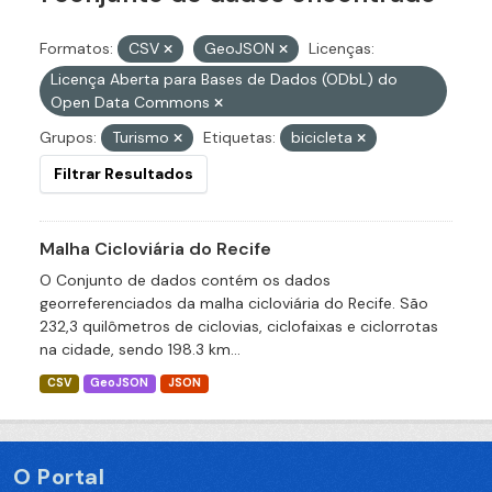
Formatos:
CSV
GeoJSON
Licenças:
Licença Aberta para Bases de Dados (ODbL) do
Open Data Commons
Grupos:
Turismo
Etiquetas:
bicicleta
Filtrar Resultados
Malha Cicloviária do Recife
O Conjunto de dados contém os dados
georreferenciados da malha cicloviária do Recife. São
232,3 quilômetros de ciclovias, ciclofaixas e ciclorrotas
na cidade, sendo 198.3 km...
CSV
GeoJSON
JSON
O Portal