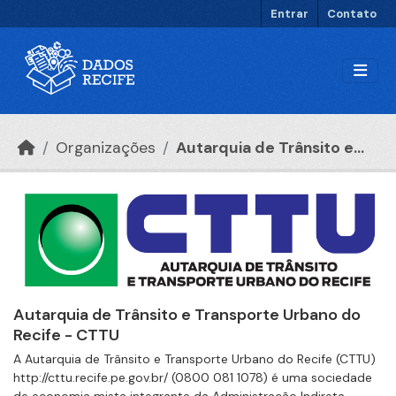
Ir para o conteúdo principal
Entrar
Contato
Organizações
Autarquia de Trânsito e...
Autarquia de Trânsito e Transporte Urbano do
Recife - CTTU
A Autarquia de Trânsito e Transporte Urbano do Recife (CTTU)
http://cttu.recife.pe.gov.br/ (0800 081 1078) é uma sociedade