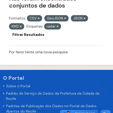
conjuntos de dados
Formatos:
CSV
GeoJSON
JSON
KMZ
Etiquetas:
radar
Filtrar Resultados
Por favor tente uma nova pesquisa.
O Portal
Sobre o Portal
Padrão de Serviço de Dados da Prefeitura da Cidade de
Recife
Padrões de Publicação dos Dados no Portal de Dados
Abertos do Recife