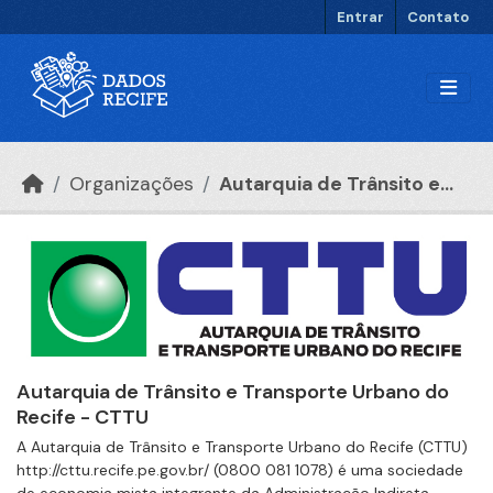
Ir para o conteúdo principal
Entrar
Contato
Organizações
Autarquia de Trânsito e...
Autarquia de Trânsito e Transporte Urbano do
Recife - CTTU
A Autarquia de Trânsito e Transporte Urbano do Recife (CTTU)
http://cttu.recife.pe.gov.br/ (0800 081 1078) é uma sociedade