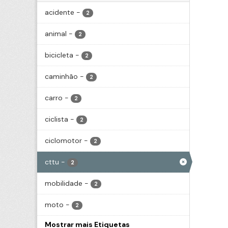
acidente
-
2
animal
-
2
bicicleta
-
2
caminhão
-
2
carro
-
2
ciclista
-
2
ciclomotor
-
2
cttu
-
2
mobilidade
-
2
moto
-
2
Mostrar mais Etiquetas