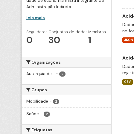
dade de economia mista integrante da
Administração Indireta...
Acid
leia mais
Dados
no fo
Seguidores
Conjuntos de dados
Membros
0
30
1
JSON
Acid
Organizações
Dados
regis
Autarquia de...
-
2
CSV
Grupos
Mobilidade
-
2
Saúde
-
2
Etiquetas