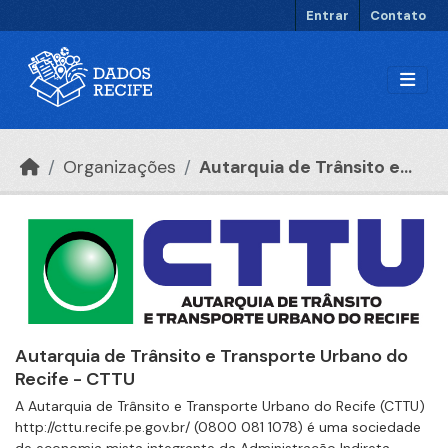
Ir para o conteúdo principal
Entrar
Contato
Organizações
Autarquia de Trânsito e...
Autarquia de Trânsito e Transporte Urbano do
Recife - CTTU
A Autarquia de Trânsito e Transporte Urbano do Recife (CTTU)
http://cttu.recife.pe.gov.br/ (0800 081 1078) é uma sociedade