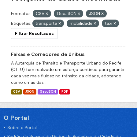
Formatos:
CSV
GeoJSON
JSON
Etiquetas:
transporte
mobilidade
taxi
Filtrar Resultados
Faixas e Corredores de ônibus
A Autarquia de Trânsito e Transporte Urbano do Recife
(CTTU) tem realizado um esforço contínuo para garantir
cada vez mais fluidez no trânsito da cidade, adotando
como umas das...
CSV
JSON
GeoJSON
PDF
O Portal
Sobre o Portal
Padrão de Serviço de Dados da Prefeitura da Cidade de