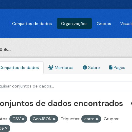
Conjuntos de dados
Organizações
Grupos
Visua
 e...
Conjuntos de dados
Membros
Sobre
Pages
conjuntos de dados encontrados
tos:
CSV
GeoJSON
Etiquetas:
carro
Grupos:
de