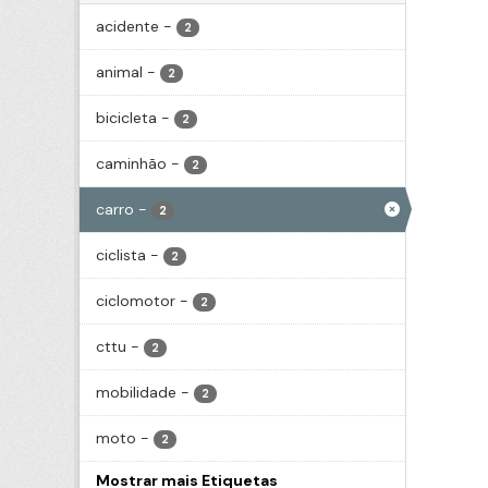
acidente
-
2
animal
-
2
bicicleta
-
2
caminhão
-
2
carro
-
2
ciclista
-
2
ciclomotor
-
2
cttu
-
2
mobilidade
-
2
moto
-
2
Mostrar mais Etiquetas