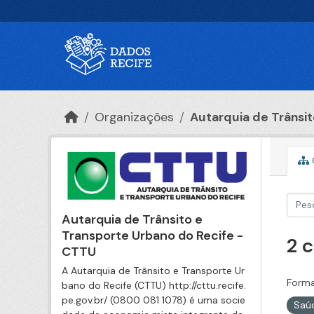
Ir para o conteúdo principal
Organizações
Autarquia de Trânsito
Autarquia de Trânsito e
Transporte Urbano do Recife -
2 
CTTU
A Autarquia de Trânsito e Transporte Ur
Forma
bano do Recife (CTTU) http://cttu.recife.
pe.gov.br/ (0800 081 1078) é uma socie
Saú