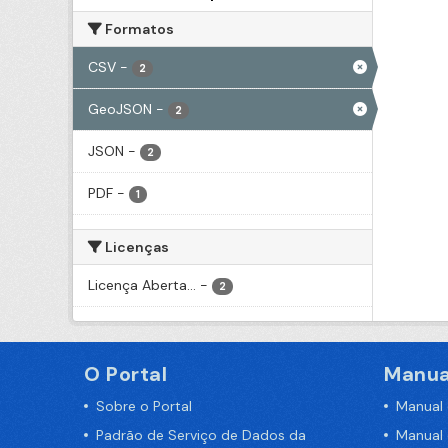
Formatos
CSV
-
2
GeoJSON
-
2
JSON
-
2
PDF
-
1
Licenças
Licença Aberta...
-
2
O Portal
Manua
Sobre o Portal
Manual
Padrão de Serviço de Dados da
Manual