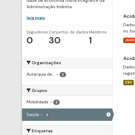
dade de economia mista integrante da
Administração Indireta...
Acid
leia mais
Dados
no fo
Seguidores
Conjuntos de dados
Membros
0
30
1
JSON
Acid
Organizações
Dados
regis
Autarquia de...
-
2
CSV
Grupos
Mobilidade
-
2
Saúde
-
2
Etiquetas