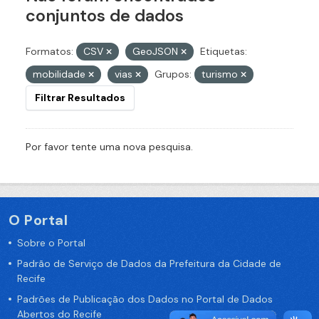
conjuntos de dados
Formatos:
CSV
GeoJSON
Etiquetas:
mobilidade
vias
Grupos:
turismo
Filtrar Resultados
Por favor tente uma nova pesquisa.
O Portal
Sobre o Portal
Padrão de Serviço de Dados da Prefeitura da Cidade de
Recife
Padrões de Publicação dos Dados no Portal de Dados
Abertos do Recife