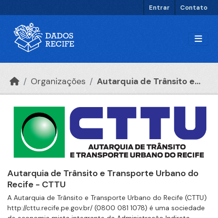
Ir para o conteúdo principal
Entrar
Contato
Organizações
Autarquia de Trânsito e...
Autarquia de Trânsito e Transporte Urbano do
Recife - CTTU
A Autarquia de Trânsito e Transporte Urbano do Recife (CTTU)
http://cttu.recife.pe.gov.br/ (0800 081 1078) é uma sociedade