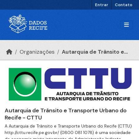
Ir para o conteúdo principal
Entrar
Contato
Organizações
Autarquia de Trânsito e...
Autarquia de Trânsito e Transporte Urbano do
Recife - CTTU
A Autarquia de Trânsito e Transporte Urbano do Recife (CTTU)
http://cttu.recife.pe.gov.br/ (0800 081 1078) é uma sociedade