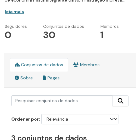
de economia mista integrante da Administração Indireta...
leia mais
Seguidores
Conjuntos de dados
Membros
0
30
1
Conjuntos de dados
Membros
Sobre
Pages
Ordenar por
3 conjuntos de dados