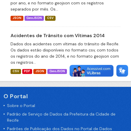
por ano, e no formato geojson com os registros
separados por mês. Os...
JSON
GeoJSON
CSV
Acidentes de Trânsito com Vítimas 2014
Dados dos acidentes com vítimas do trânsito de Recife.
Os dados estão disponíveis no formato csv, com todos
os registros do ano de 2014, e no formato geojson com
os registros...
CSV
PDF
JSON
GeoJSON
O Portal
Sobre o Portal
Padrão de Serviço de Dados da Prefeitura da Cidade de
Recife
Padrões de Publicação dos Dados no Portal de Dados